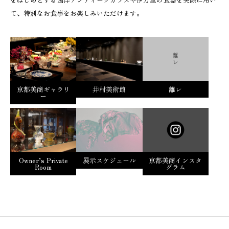
て、特別なお食事をお楽しみいただけます。
京都美商ギャラリ
井村美術館
離レ
ー
Owner’s Private
展示スケジュール
京都美商インスタ
Room
グラム