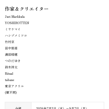
作家＆クリエイター
Juri Markkula
YOSHIROTTEN
ミヤケマイ
ハシヅメミツコ
竹村京
田中里姫
満田晴穂
つのだゆき
鈴木祥太
Ritual
tabane
東京アクリル
(順不同)
会期
2026年7月2日（木）〜9月7日（月）