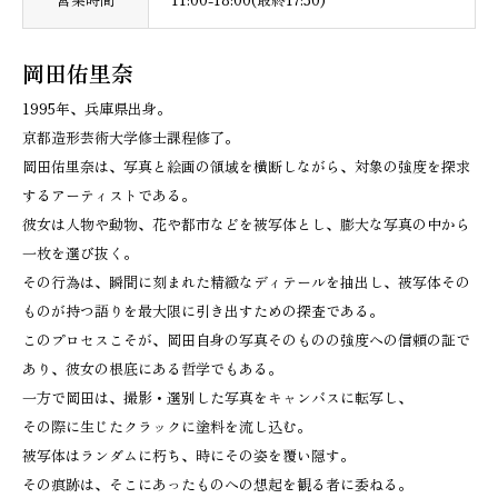
岡田佑里奈
1995年、兵庫県出身。
京都造形芸術大学修士課程修了。
岡田佑里奈は、写真と絵画の領域を横断しながら、対象の強度を探求
するアーティストである。
彼女は人物や動物、花や都市などを被写体とし、膨大な写真の中から
一枚を選び抜く。
その行為は、瞬間に刻まれた精緻なディテールを抽出し、被写体その
ものが持つ語りを最大限に引き出すための探査である。
このプロセスこそが、岡田自身の写真そのものの強度への信頼の証で
あり、彼女の根底にある哲学でもある。
一方で岡田は、撮影・選別した写真をキャンバスに転写し、
その際に生じたクラックに塗料を流し込む。
被写体はランダムに朽ち、時にその姿を覆い隠す。
その痕跡は、そこにあったものへの想起を観る者に委ねる。