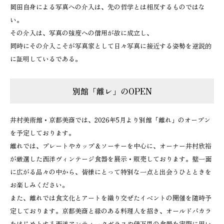
岡田自身による写真への介入は、先の哲学とは相反するものではな
い。
その介入は、写真の強度への信用が故に成立し、
同時にその介入こそが写真家として日々写真に接近する姿勢を逆説的
に証明しているである。
別館「離レ」のOPEN
井村美術館・京都美商では、2026年5月より別館「離れ」のオープン
を予定しております。
離れでは、プレートやカップ＆ソーサーを中心に、オーナー井村欣裕
が厳選した西洋ヴィンテージ食器を展示・販売しております。壁一面
に広がる品々の中から、皆様にとって特別な一点と出会うひとときを
お楽しみください。
また、離れでは食文化とアートを織り交ぜたイベントの開催を随時予
定しております。京都美商と縁のある料理人を招き、オールドバカラ
をはじめとする西洋アンティークガラスや伊万里の食器を実際に用い