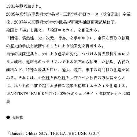
1981年静岡生まれ。
2005年京都造形芸術大学美術・工芸学科洋画コース（総合造形）卒業
後、2007年東京藝術大学大学院美術研究科油画研究領域修了。
絵画を「場」と捉え、「絵画＝セカイ」を創造する。
「関係、偶然性、光、次元、行為」を手がかりに、東洋と西欧の絵画
の歴史的手法を横断することにより絵画史を再考する。
自作の描画道具と、光により色彩が変化しつづける偏光顔料やホログ
ラム顔料、地球外のマテリアルである隕石から抽出した絵具、古代の
顔料など、特殊な絵具を用い、過去、現在、未来の時間軸の創造を試
みる。それらは、必然性と偶然性を共存させた独自の方法論をもと
に、私たちの目前で起こる多様な現象を構成するセカイを創造する。
※ARTISTS’ FAIR KYOTO 2025公式ウェブサイト掲載文をもとに編
集
● 出版物
『Daisuke Ohba』SCAI THE BATHHOUSE（2017）