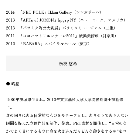
2014 「NEO FOLK」Ikkan Gallery（シンガポール）
2013 「ARTs of JOMON」hpgrp NY（ニューヨーク、アメリカ）
2013 「パラミタ陶芸大賞展」パラミタミュージアム（三重）
2011 「ヨコハマトリエンナーレ2011」横浜美術館（神奈川）
2010 「BASARA」スパイラルホール（東京）
松枝 悠希
● 略歴
1980年茨城県生まれ。2010年東京藝術大学大学院後期博士課程修
了。
身の回りにある⽇常的なものをモチーフとし、ありそうでありえない
瞬間を捉えた⽴体作品を制作、発表。PET素材を駆使し、“日常のな
かでよく目にするものに命を吹き込んだらどんな動きをするか”をコ