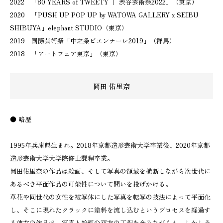
2022 「80 YEARS of TWEETY ｜ 渋谷芸術祭2022」（東京）
2020 「PUSH UP POP UP by WATOWA GALLERY x SEIBU
SHIBUYA」elephant STUDIO（東京）
2019 国際芸術祭「中之条ビエンナーレ2019」（群馬）
2018 「アートフェア東京」（東京）
岡田 佑里奈
● 略歴
1995年兵庫県生まれ。2018年京都造形芸術大学卒業後、2020年京都
造形芸術大学大学院修士課程卒業。
岡田佑里奈の作品は絵画、そして写真の領域を横断しながら次世代に
あるべき平面作品の可能性について問いを投げかける。
草花や同世代の女性を被写体にした写真を転写の技法によって平面化
し、そこに現れたクラックに塗料を流し込むというプロセスを経過す
る彼女の作品は、写真と絵画の双方の工程を含みながらも、しかしそ