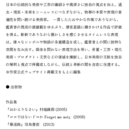
日本の伝統的な美術や工芸の繊細さや奥深さに独自の視点を加え、過
去・現在・未来をシームレスにつなぎながら、物事の本質や表現の普
遍性を問い続ける美術家。 一貫したたおやかな作風でありながら、
鑑賞者の既成の価値観をゆさぶり、潜在意識に働きかける作品で評価
を得る。斬新でありながら懐かしさを感じさせるタイムレスな表現
は、様々なシンボルや物語が多重構造を成し、鑑賞者との間に独特な
空間を生み出す。媒体を問わない表現方法を用い、骨董・工芸・現代
美術・プロダクト・文芸などの領域を横断し、日本美術の文脈を独自
の解釈と視点で再構成しながら、伝統と革新の間を自在に往還する。
※作家公式ウェブサイト掲載文をもとに編集
● 出版物
作品集
『おかえりなさい』村越画廊 (2005)
『ココではないドコか Forget me not』 (2008)
『幕迷路』羽鳥書店 (2013)