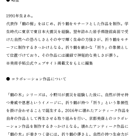
1991年生まれ。
代表作「鶴の樹」をはじめ、折り鶴をモチーフとした作品を制作。学
生時代に東京で東日本大震災を経験、翌年訪れた岩手県陸前高田で受
けた自然への恐ろしさとその中で輝く生命の力強さが、折り鶴をモチ
ーフに制作するきっかけとなる。折り鶴を厳かな「祈り」の象徴とし
て位置づけており、その作品には繊細で神秘的な美しさが漂う。
※美術手帖公式ウェブサイト掲載文をもとに編集
● コラボレーション作品について
「鶴の木」シリーズは、小野川が震災を経験した後に、自然が併せ持
つ脅威や恩恵というイメージに、折り鶴が持つ「祈り」という象徴性
を掛け合わせることで誕生する。2016年に壊れたアンティーク作品を
自身の作品として再生させる取り組みを行い、京都美商とのコラボレ
ーション作品を制作するきっかけとなる。壊れたアンティーク作品に
「鶴の木」が巻きつく姿には、折り鶴の儚さと、自然の持つ生命力が