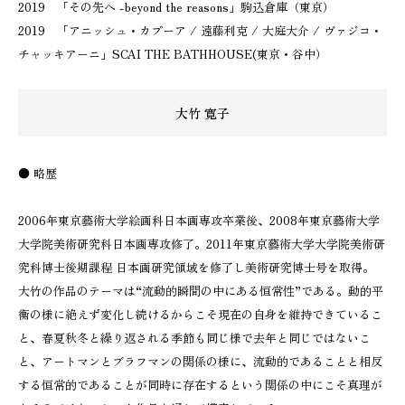
2019 「その先へ -beyond the reasons」駒込倉庫（東京）
2019 「アニッシュ・カプーア / 遠藤利克 / 大庭大介 / ヴァジコ・
チャッキアーニ」SCAI THE BATHHOUSE(東京・谷中）
大竹 寛子
● 略歴
2006年東京藝術大学絵画科日本画専攻卒業後、2008年東京藝術大学
大学院美術研究科日本画専攻修了。2011年東京藝術大学大学院美術研
究科博士後期課程 日本画研究領域を修了し美術研究博士号を取得。
大竹の作品のテーマは“流動的瞬間の中にある恒常性”である。動的平
衡の様に絶えず変化し続けるからこそ現在の自身を維持できているこ
と、春夏秋冬と繰り返される季節も同じ様で去年と同じではないこ
と、アートマンとブラフマンの関係の様に、流動的であることと相反
する恒常的であることが同時に存在するという関係の中にこそ真理が