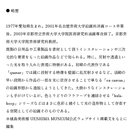
● 略歴
1977年愛知県生まれ。2001年名古屋芸術大学絵画科洋画コース卒業
後、2003年京都市立芸術大学大学院医術研究科油画専攻修了。京都芸
術大学大学院芸術研究科教授。
既製の日用品や工業製品を素材として扱うインスタレーションや三次
元的な要素をもった絵画作品などで知られる。特に、反射や透過とい
った光を取り入れた表現に特徴がある。初期の代表作である
「quasar」では鏡に投射する映像を壁面に乱反射させるなど、活動の
早い段階から作品の一部を光に依存させることで単なる「on canvas」
の絵画形態から逸脱しようとしてきた。大掛かりなインスタレーショ
ンも手がけているが、色とりどりのフラフープを連結させる「hula-
hoop」シリーズなどはまさに色彩と線そして光の造形物として存在す
る空間としての絵画そのものである。
※植島美術館 UESHIMA MUSEUM公式ウェブサイト掲載文をもとに
編集