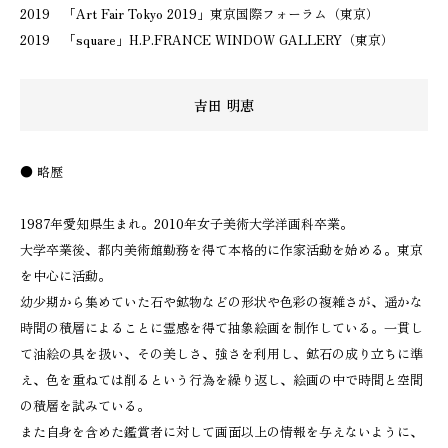
2019 「Art Fair Tokyo 2019」東京国際フォーラム（東京）
2019 「square」H.P.FRANCE WINDOW GALLERY（東京）
吉田 明恵
● 略歴
1987年愛知県生まれ。2010年女子美術大学洋画科卒業。
大学卒業後、都内美術館勤務を得て本格的に作家活動を始める。東京
を中心に活動。
幼少期から集めていた石や鉱物などの形状や色彩の複雑さが、遥かな
時間の積層によることに霊感を得て抽象絵画を制作している。一貫し
て油絵の具を扱い、その美しさ、強さを利用し、鉱石の成り立ちに準
え、色を重ねては削るという行為を繰り返し、絵画の中で時間と空間
の積層を試みている。
また自身を含めた鑑賞者に対して画面以上の情報を与えないように、