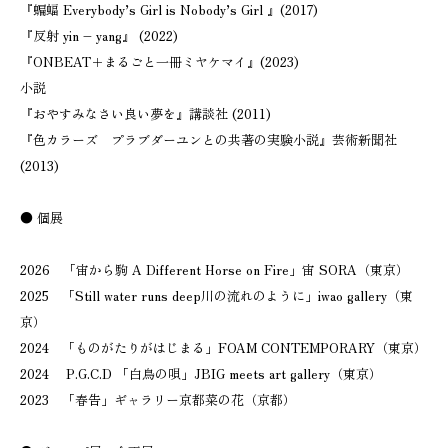
『蝙蝠 Everybody’s Girl is Nobody’s Girl 』(2017)
『反射 yin – yang』 (2022)
『ONBEAT＋まるごと一冊ミヤケマイ』(2023)
小説
『おやすみなさい良い夢を』講談社 (2011)
『色カラーズ プラブダーユンとの共著の実験小説』芸術新聞社
(2013)
● 個展
2026 「宙から駒 A Different Horse on Fire」宙 SORA（東京）
2025 「Still water runs deep川の流れのように」iwao gallery（東
京）
2024 「ものがたりがはじまる」FOAM CONTEMPORARY（東京）
2024 P.G.C.D 「白鳥の唄」JBIG meets art gallery（東京）
2023 「春告」ギャラリー京都菜の花（京都）