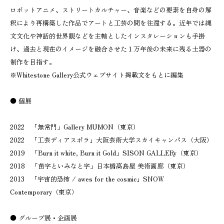
ロボットアニメ、ストリートカルチャー、音楽などの要素を自身の解
釈により再構築した作品でアートと工芸の間を往還する。近年では縄
文文化や神話的世界観などを主軸としたインスタレーションも手掛
け、過去と現在のイメージを融合させた１万年後の未来に残る土器の
制作を目指す。
※Whitestone Gallery公式ウェブサイト掲載文をもとに編集
● 個展
2022 「無常門」Gallery MUMON（東京）
2022 「工芸ディアスポラ」大阪芸術大学スカイキャンパス（大阪）
2019 「Burn it white, Burn it Gold」SISON GALLERy（東京）
2018 「苗字といみなと字」日本橋髙島屋 美術画廊（東京）
2013 「宇宙的恐怖 / awes for the cosmic」SNOW
Contemporary（東京）
● グループ展・企画展