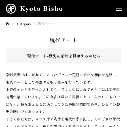
Category
現代アート
現代アート
現代アート-歴史の断片を昇華するかたち
京都美商では、割れてしまったグラスや花瓶に新たな価値を見出し、
現代アートとして再生する取り組みを行っています。
本来のかたちを失ったとしても、長く大切にされてきた品には固有の
時間が宿っています。その存在は単なる破損によって失われるもので
はなく、持ち主とともに過ごしてきた時間の痕跡であり、ひとつの歴
史の断片でもあります。
そこで私たちは、ガラス片や陶片を現代作家に託し、それぞれの解釈
とコンセプトのもと、新たな表現へと昇華させます。アンティークが