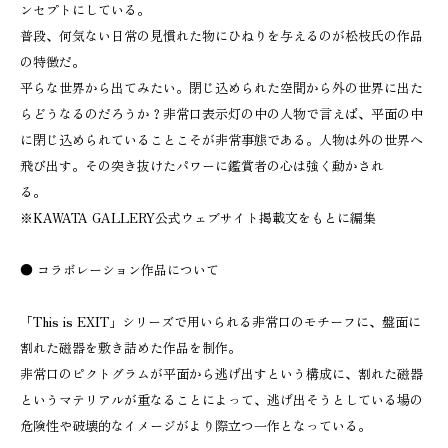
ンセプトにしている。
普段、何気ない日常の見慣れた物にひねりを与えるのが松枝氏の作品
の特徴だ。
平らな世界から出てみたい。閉じ込められた空間から外の世界に出た
らどうなるのだろうか？非常口表示灯の中の人物で言えば、平面の中
に閉じ込められていることこそが非常事態である。人物は外の世界へ
飛び出す。その突き抜けたパワーに鑑賞者の心は強く動かされ
る。
※KAWATA GALLERY公式ウェブサイト掲載文をもとに編集
● コラボレーション作品について
「This is EXIT」シリーズで用いられる非常口のモチーフに、盤面に
割れた磁器を敷き詰めた作品を制作。
非常口のピクトグラムが平面から逃げ出すという構成に、割れた磁器
というマテリアルが重なることによって、逃げ出そうとしている場の
危険性や破壊的なイメージがより際立つ一作となっている。