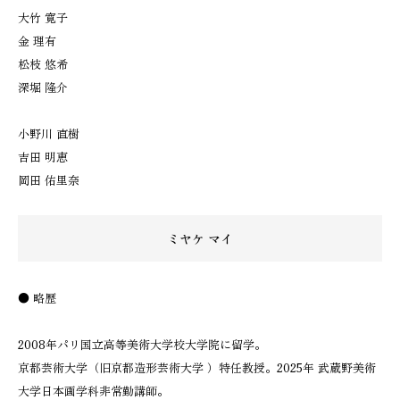
大竹 寛子
金 理有
松枝 悠希
深堀 隆介
小野川 直樹
吉田 明恵
岡田 佑里奈
ミヤケ マイ
● 略歴
2008年パリ国立高等美術大学校大学院に留学。
京都芸術大学（旧京都造形芸術大学 ）特任教授。2025年 武蔵野美術
大学日本画学科非常勤講師。