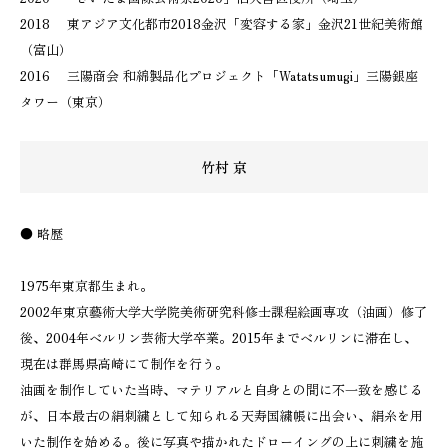
2018 東アジア文化都市2018金沢「変容する家」金沢21世紀美術館
（富山）
2016 三陽商会 和綿製品化プロジェクト「Watatsumugi」三陽銀座
タワー（東京）
竹村 京
● 略歴
1975年東京都生まれ。
2002年東京藝術大学大学院美術研究科修士課程絵画専攻（油画）修了
後、2004年ベルリン芸術大学卒業。2015年までベルリンに滞在し、
現在は群馬県高崎にて制作を行う。
油画を制作していた当時、マテリアルと自身との間に不一致を感じる
が、日本最古の絹刺繍として知られる天寿国繍帳に出会い、絹糸を用
いた制作を始める。後に写真や描かれたドローイングの上に刺繍を施