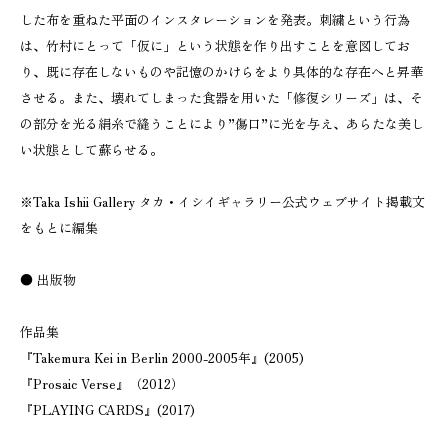
した布を重ねた平面のインスタレーションを発表。刺繍という行為
は、竹村にとって「仮に」という状態を作り出すことを意図してお
り、既に存在しないものや記憶のかけらをより具体的な存在へと昇華
させる。また、壊れてしまった食器を用いた「修復シリーズ」は、そ
の部分を光る絹糸で縫うことにより”傷口”に光を与え、あらたな美し
い状態として蘇らせる。
※Taka Ishii Gallery タカ・イシイギャラリー公式ウェブサイト掲載文
をもとに編集
● 出版物
作品集
『Takemura Kei in Berlin 2000-2005年』(2005)
『Prosaic Verse』（2012）
『PLAYING CARDS』(2017)