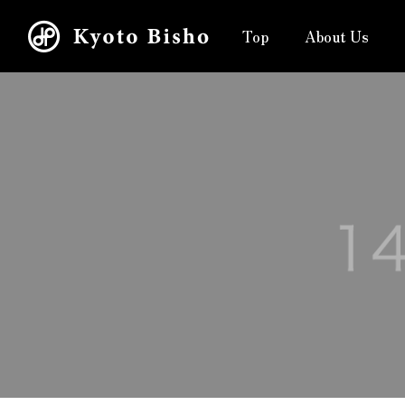
Top
About Us